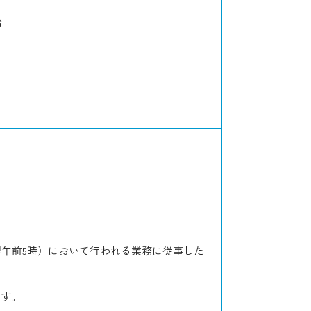
給
翌午前5時）において行われる業務に従事した
ます。