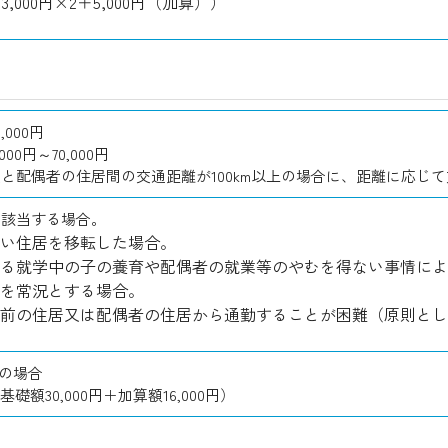
（13,000円×2＋5,000円（加算））
000円
00円～70,000円
と配偶者の住居間の交通距離が100km以上の場合に、距離に応じ
に該当する場合。
い住居を移転した場合。
る就学中の子の養育や配偶者の就業等のやむを得ない事情によ
を常況とする場合。
前の住居又は配偶者の住居から通勤することが困難（原則として
mの場合
（基礎額30,000円＋加算額16,000円）