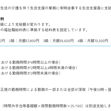
常生活の介護を伴う生活支援の業務に常時従事する生活支援員に支
の例
の級により支給額が変わります。
員の福祉職給料表に準拠する給料表を設定しています。
00円 2級：月額57,800円 3級：月額59,600円 4級：月額70,500円
深夜における勤務時間が4時間以上の場合）
深夜における勤務時間が2時間以上4時間未満の場合）
深夜における勤務時間が2時間未満の場合）
正規の勤務時間による勤務の一部または全部が深夜（午後10時～
（時間外手当等基礎額×夜間勤務時間数×25/100）は別途支給し