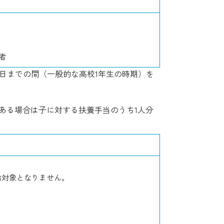
者
31日までの間（一般的な高校1年生の時期）を
である場合は子に対する扶養手当のうち1人分
。
給対象となりません。
）