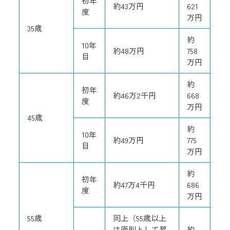
初年
約43万円
621
度
万円
35歳
約
10年
約48万円
758
目
万円
約
初年
約46万2千円
668
度
万円
45歳
約
10年
約49万円
775
目
万円
約
初年
約47万4千円
686
度
万円
55歳
同上（55歳以上
は原則として昇
約