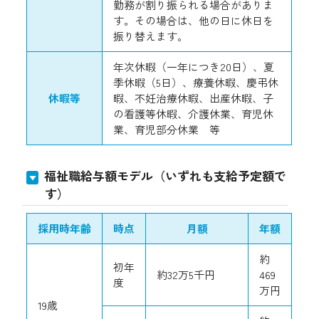
勤務が割り振られる場合がありま
す。その場合は、他の日に休日を
振り替えます。
年次休暇（一年につき20日）、夏
季休暇（5日）、療養休暇、慶弔休
休暇等
暇、不妊治療休暇、出産休暇、子
の看護等休暇、介護休業、育児休
業、育児部分休業 等
福祉職給与額モデル（いずれも支給予定額で
す）
採用時年齢
時点
月額
年額
約
初年
約32万5千円
469
度
万円
19歳