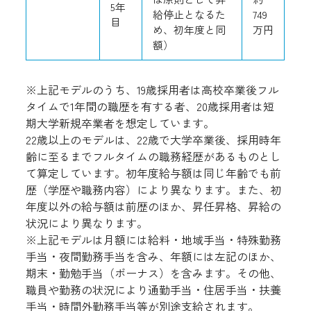
5年
給停止となるた
749
目
め、初年度と同
万円
額）
※上記モデルのうち、19歳採用者は高校卒業後フル
タイムで1年間の職歴を有する者、20歳採用者は短
期大学新規卒業者を想定しています。
22歳以上のモデルは、22歳で大学卒業後、採用時年
齢に至るまでフルタイムの職務経歴があるものとし
て算定しています。初年度給与額は同じ年齢でも前
歴（学歴や職務内容）により異なります。また、初
年度以外の給与額は前歴のほか、昇任昇格、昇給の
状況により異なります。
※上記モデルは月額には給料・地域手当・特殊勤務
手当・夜間勤務手当を含み、年額には左記のほか、
期末・勤勉手当（ボーナス）を含みます。その他、
職員や勤務の状況により通勤手当・住居手当・扶養
手当・時間外勤務手当等が別途支給されます。