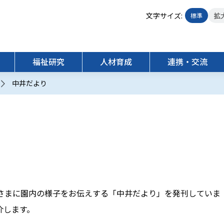
文字サイズ:
拡
標準
福祉研究
人材育成
連携・交流
中井だより
人材育成方針
らっかせい
福祉機構４つの柱
受託研究
相談支援
研修・講習
地域連携
運営施設等
共同研究
発達障害支援センター
交通案内
かながわＡ
さまに園内の様子をお伝えする「中井だより」を発刊していま
介します。