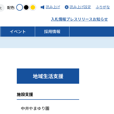
ふりがな
配色:
読み上げ
読み上げ設定
大
入札情報
プレスリリース
お知らせ
イベント
採用情報
採用情報
健康支援
地域生活支援
採用特設サイト
施設支援
中井やまゆり園