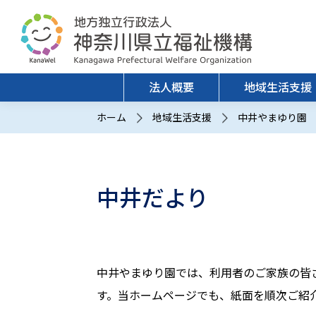
法人概要
地域生活支援
ホーム
地域生活支援
中井やまゆり園
中井だより
中井やまゆり園
福祉機構について
研究概要
理事長あいさつ
研究倫理
情報公開
研究活動
中井やまゆり園では、利用者のご家族の皆
研究成果
す。当ホームページでも、紙面を順次ご紹