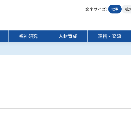
文字サイズ:
拡
標準
福祉研究
人材育成
連携・交流
人材育成方針
らっかせい
福祉機構４つの柱
受託研究
相談支援
研修・講習
地域連携
運営施設等
共同研究
発達障害支援センター
交通案内
かながわＡ