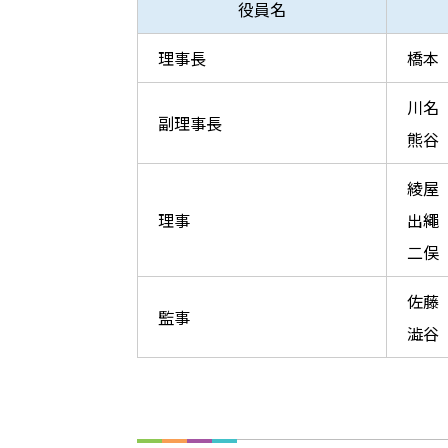
役員名
理事長
橋本
川名
副理事長
熊谷
綾屋
理事
出繩
二俣
佐藤
監事
澁谷