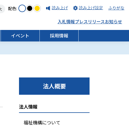
ふりがな
配色:
読み上げ
読み上げ設定
大
入札情報
プレスリリース
お知らせ
イベント
採用情報
採用情報
健康支援
法人概要
採用特設サイト
法人情報
福祉機構について