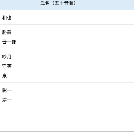
氏名（五十音順）
 和也
 勝義
 晋一郎
 紗月
 守英
 泉
 彰一
 耕一