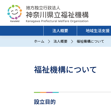
法人概要
地域生活支援
ホーム
法人概要
福祉機構について
福祉機構について
中井やまゆり園
福祉機構について
研究概要
理事長あいさつ
研究倫理
情報公開
研究活動
研究成果
設立目的